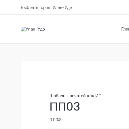
Перейти
Выбрать город: Улан-Удэ
к
содержимому
Гла
Шаблоны печатей для ИП
ПП03
0.00
₽