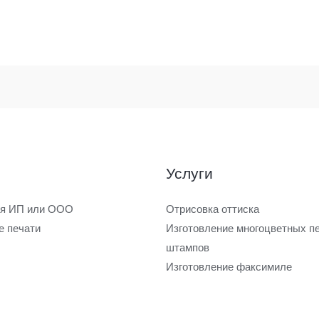
ы
Услуги
ля ИП или ООО
Отрисовка оттиска
е печати
Изготовление многоцветных пе
штампов
Изготовление факсимиле