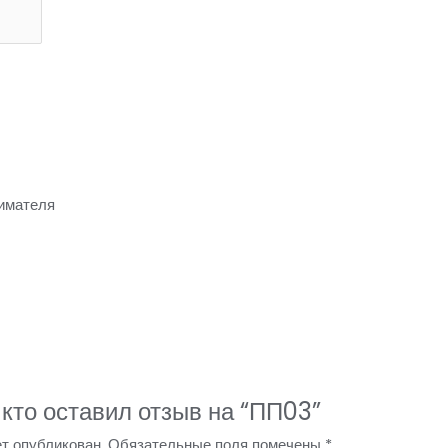
имателя
 кто оставил отзыв на “ПП03”
т опубликован.
Обязательные поля помечены
*