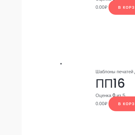
0.00
₽
В КОР
Шаблоны печатей
ПП16
Оценка
0
из 5
0.00
₽
В КОР